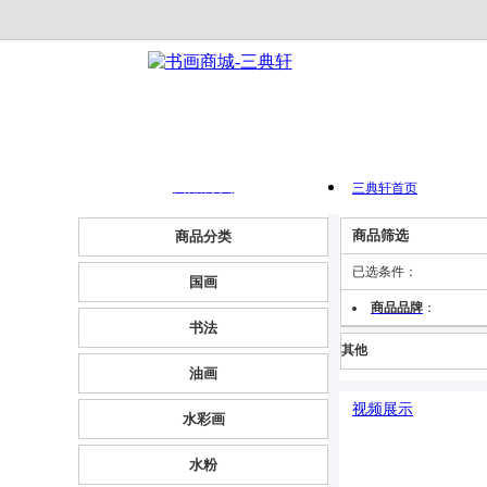
商品分类
三典轩首页
商品筛选
商品分类
首 页
已选条件：
国画
作品列表
商品品牌
：
书法
其他
书画资讯
油画
视频展示
水彩画
水粉