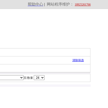
帮助中心
|
网站程序维护：
18925261766
清除筛选
页/数量