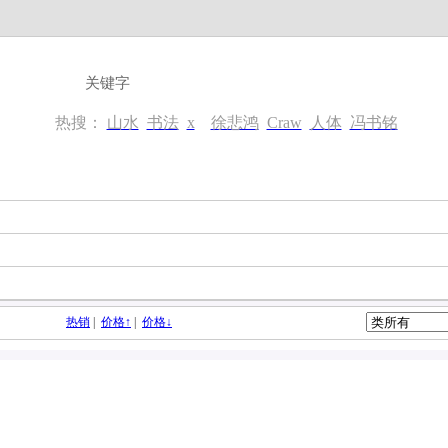
热搜：
山水
书法
x
徐悲鸿
Craw
人体
冯书铭
热销
|
价格↑
|
价格↓