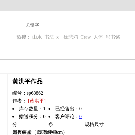
热搜：
山水
书法
x
徐悲鸿
Craw
人体
冯书铭
黄洪平作品
编号：sp68862
作者：
[黄洪平]
库存数量：
1
已经售出：
0
赠送积分：0
客户评论：
0
分
条
规格尺寸：
四尺中堂（138cm×68cm）
是否装裱： 没有装裱