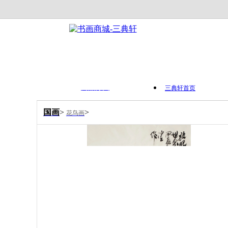
商品分类
三典轩首页
国画
>
>
花鸟画
首 页
作品列表
书画资讯
视频展示