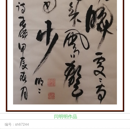
闫明明作品
编号：sh67244