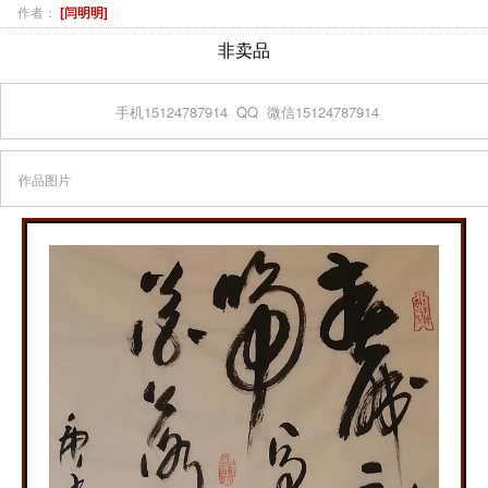
作者：
[闫明明]
非卖品
手机15124787914
QQ
微信15124787914
作品图片