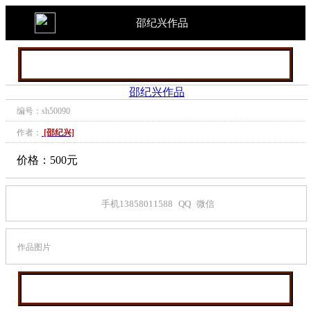
邵纪兴作品
邵纪兴作品
编号：sh50090
作者：
[邵纪兴]
价格：500元
手机13858011588
QQ
微信
作品图片