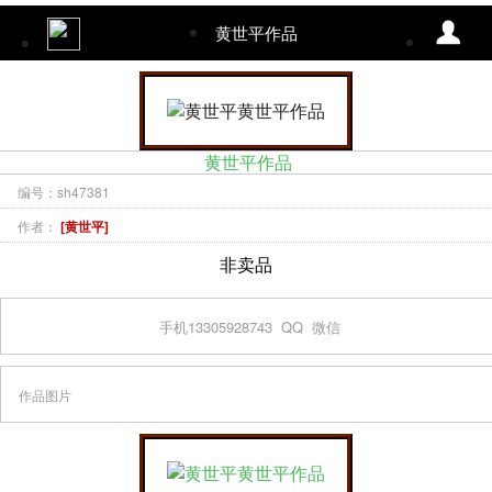
黄世平作品
黄世平作品
编号：sh47381
作者：
[黄世平]
非卖品
手机13305928743
QQ
微信
作品图片