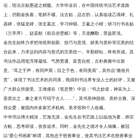
论，悟法古贴墨迹之精髓。大学毕业后，在中国传统书法艺术道路
上，仍勤奋执着，笔耕不辍。法古贴，品古韵，认真临读乙瑛碑、礼
器碑，张猛龙碑，张玄墓志，学习钟繇、王羲之小楷；研习行书名贴
《兰亭序》、赵孟頫《前后赤壁赋》等，天道酬勤，受益匪浅。
金先生始终力求把传统和创新、技巧与意境、妍美与质朴等完美的结
合起来，力求达到内容与形式的完美统一。辛勤耕耘，终有所成。其
书法作品用笔浑厚凝练、气势贯通、富贵自然，古朴典雅中出新
意。“耳之于声，有同声焉；目之于色，有同美焉”，其作品“雅俗共
赏”，体现了书法艺术的共同美，既得到书法界专业人士的好评，又被
广大群众所接受。王僧虔在《笔意赞》中说：“书之妙道，神采为上，
形质次之，兼之者方可绍于古人……”，其书形神脱俗、质朴古雅、深
得众爱，被国内外多家艺术机构、美术馆和个人收藏。
中华书法博大精深，艺海无涯，金先生在书艺路上以临池为要，师宗
古帖，思考研读，孜孜追求。同时，金先生之德才令人倾佩，被冠
以“爱心书画家”称谓，其热忠于慈善事业，使其书法艺术在慈善事业