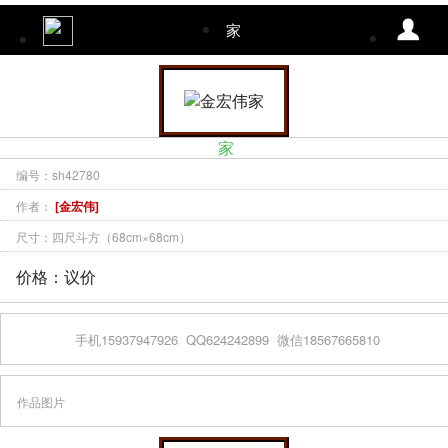
家
家
编号：sh42780
作者：
[金宏伟]
尺寸：四尺斗方（68cm×68cm）
价格：议价
手机15937947926
QQ624242899
微信18567665810
作品图片