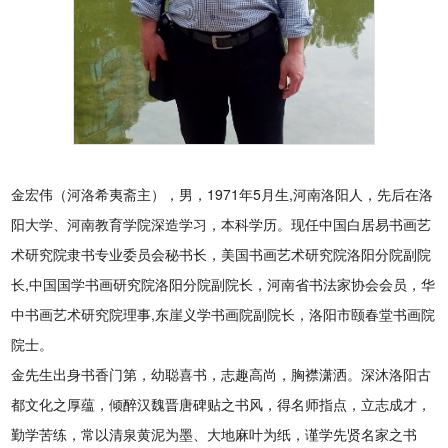
金宏伟（河洛希夷斋主），男，1971年5月生,河南洛阳人，先后在洛
阳大学、河南教育学院深造学习，本科学历。现任中国白居易书画艺
术研究院隶书专业委员会秘书长，美国书画艺术研究院洛阳分院副院
长,中国国学书画研究院洛阳分院副院长，河南省书法家协会会员，华
中书画艺术研究院理事,东崖义学书画院副院长，洛阳市颐春堂书画院
院士。
金先生出身书香门第，幼聪喜书，志趣高尚，胸襟潇洒。深沐洛阳古
都文化之厚蕴，倾醉汉魏晋唐碑贴之书风，得名师指点，立志成才，
勤学苦练，常以清泉黄泥为墨、大地麻叶为纸，谨学先贤名家之书